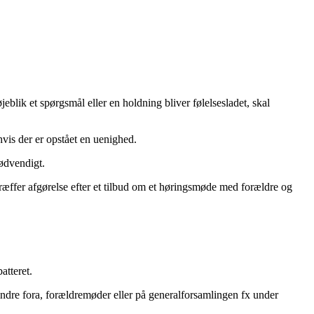
eblik et spørgsmål eller en holdning bliver følelsesladet, skal
 hvis der er opstået en uenighed.
 nødvendigt.
 træffer afgørelse efter et tilbud om et høringsmøde med forældre og
batteret.
indre fora, forældremøder eller på generalforsamlingen fx under