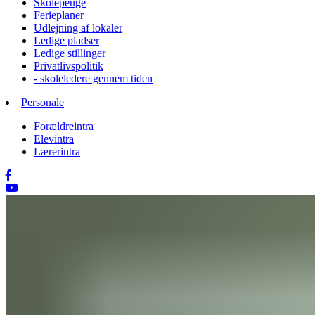
Skolepenge
Ferieplaner
Udlejning af lokaler
Ledige pladser
Ledige stillinger
Privatlivspolitik
- skoleledere gennem tiden
Personale
Forældreintra
Elevintra
Lærerintra