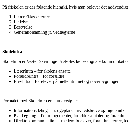
På friskolen er der følgende hierarki, hvis man oplever det nødvendigt 
Lærere/klasselærere
Ledelse
Bestyrelse
Generalforsamling jf. vedtægterne
Skoleintra
SkoleIntra er Vester Skerninge Friskoles fælles digitale kommunikatio
LærerIntra – for skolens ansatte
ForældreIntra – for forældre
ElevIntra – for elever på mellemtrinnet og i overbygningen
Formålet med SkoleIntra er at understøtte:
Informationsdeling – fx ugeplaner, nyhedsbreve og mødeindkal
Planlægning – fx arrangementer, forældresamtaler og forældr
Direkte kommunikation – mellem fx elever, forældre, lærere, le