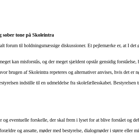
 og sober tone på Skoleintra
lt forum til holdningsmæssige diskussioner. Et pejlemærke er, at I det øj
r meget kan misforstås, og der meget sjældent opstår gensidig forståelse,
hvor brugen af Skoleintra repeteres og alternativer anvises, hvis det er
styrelsen indstille til en udmeldelse fra skolefællesskabet. Bestyrelsen
 og eventuelle forskelle, der skal frem i lyset for at blive forstået og de
orældre og ansatte, møder med bestyrelse, dialogmøder i større eller m