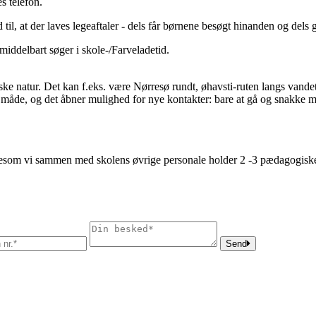
es telefon.
med til, at der laves legeaftaler - dels får børnene besøgt hinanden og d
middelbart søger i skole-/Farveladetid.
nske natur. Det kan f.eks. være Nørresø rundt, øhavsti-ruten langs vand
 måde, og det åbner mulighed for nye kontakter: bare at gå og snakke 
ligesom vi sammen med skolens øvrige personale holder 2 -3 pædagogiske d
Send