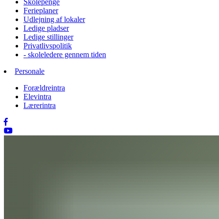
Skolepenge
Ferieplaner
Udlejning af lokaler
Ledige pladser
Ledige stillinger
Privatlivspolitik
- skoleledere gennem tiden
Personale
Forældreintra
Elevintra
Lærerintra