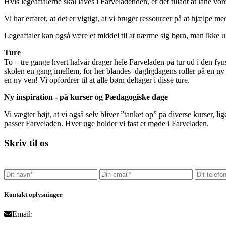
Hvis legeaftalerne skal laves i Farveladetiden, er det tilladt at låne vor
Vi har erfaret, at det er vigtigt, at vi bruger ressourcer på at hjælpe 
Legeaftaler kan også være et middel til at nærme sig børn, man ikke u
Ture
To – tre gange hvert halvår drager hele Farveladen på tur ud i den fy
skolen en gang imellem, for her blandes dagligdagens roller på en ny
en ny ven! Vi opfordrer til at alle børn deltager i disse ture.
Ny inspiration - på kurser og Pædagogiske dage
Vi vægter højt, at vi også selv bliver ”tanket op” på diverse kurser, 
passer Farveladen. Hver uge holder vi fast et møde i Farveladen.
Skriv til os
Kontakt oplysninger
Email: