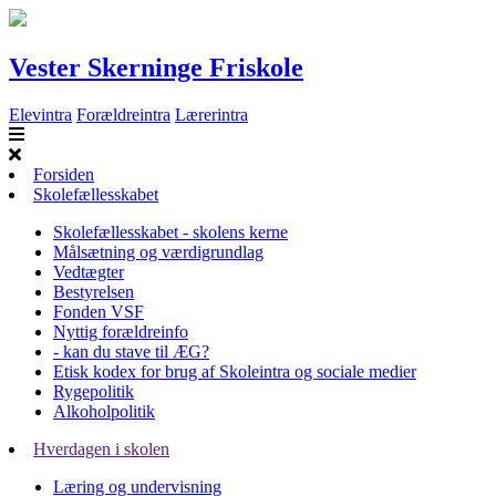
Vester Skerninge Friskole
Elevintra
Forældreintra
Lærerintra
Forsiden
Skolefællesskabet
Skolefællesskabet - skolens kerne
Målsætning og værdigrundlag
Vedtægter
Bestyrelsen
Fonden VSF
Nyttig forældreinfo
- kan du stave til ÆG?
Etisk kodex for brug af Skoleintra og sociale medier
Rygepolitik
Alkoholpolitik
Hverdagen i skolen
Læring og undervisning