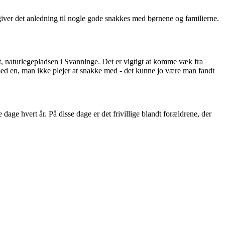
els giver det anledning til nogle gode snakkes med børnene og familierne.
et, naturlegepladsen i Svanninge. Det er vigtigt at komme væk fra
med en, man ikke plejer at snakke med - det kunne jo være man fandt
age hvert år. På disse dage er det frivillige blandt forældrene, der