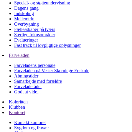
Special- og støtteundervisning
Dagens gang
Indskoling
Mellemtrin
Overbygning
Fællesskaber på tværs
Særlige fokusområder
Evalueringer
Fast track til lovpligtige oplysninger
Farveladen
Farveladens personale
Farveladen på Vester Skerninge Friskole
Åbningstider
Samarbejde med forældre
Farveladerådet
Godt at vide...
Koloritten
Klubben
Kontoret
Kontakt kontoret
Sygdom og fravær