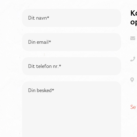
K
o
Se