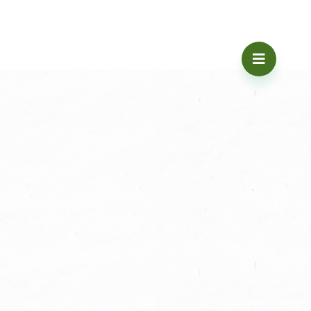
ra
Forældreintra
Lærerintra