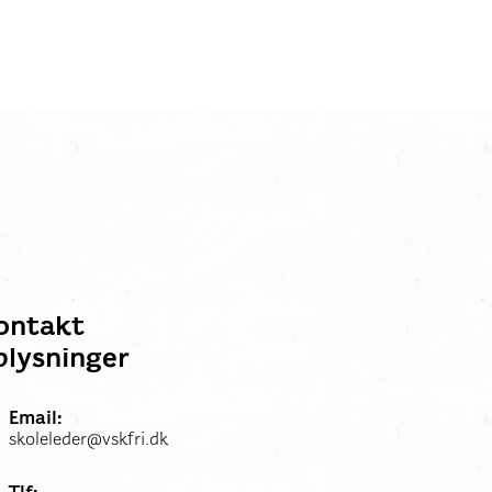
Elevint
ontakt
plysninger
Email:
skoleleder@vskfri.dk