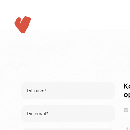
Vester Skerninge
Friskole
K
o